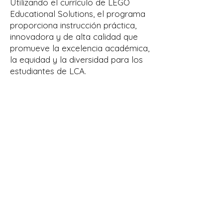
Utilizando el currículo de LEGO
Educational Solutions, el programa
proporciona instrucción práctica,
innovadora y de alta calidad que
promueve la excelencia académica,
la equidad y la diversidad para los
estudiantes de LCA.
Request Additional
Information
We’re happy to help provide
you with additional
information on Lawrence
Catholic Academy and we